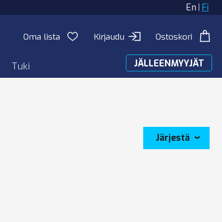
En
Fi
Oma lista
Kirjaudu
Ostoskori
JÄLLEENMYYJÄT
Tuki
Järjestä