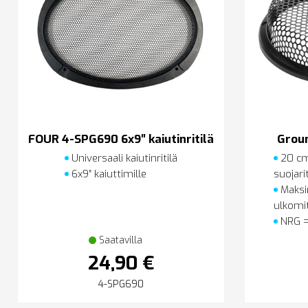
FOUR 4-SPG690 6x9″ kaiutinritilä
Grou
Universaali kaiutinritilä
20 cm
6x9″ kaiuttimille
suojarit
Maksi
ulkomi
NRG = 
Saatavilla
24,90 €
4-SPG690