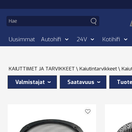
Uusimmat
Autohifi
24V
Kotihifi
KAIUTTIMET JA TARVIKKEET
Kaiutintarvikkeet
Kaiut
Valmistajat
Saatavuus
Tuote