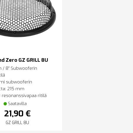
nd Zero GZ GRILL 8U
 / 8″ Subwooferin
ilä
mi subwooferin
tta: 215 mm
resonanssivapaa ritilä
Saatavilla
21,90 €
GZ GRILL 8U