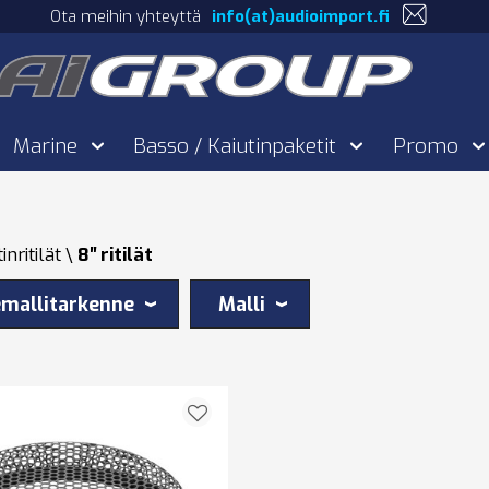
Ota meihin yhteyttä
info(at)audioimport.fi
Marine
Basso / Kaiutinpaketit
Promo
inritilät
8′′ ritilät
mallitarkenne
Malli