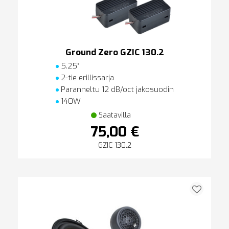
Ground Zero GZIC 130.2
5.25″
2-tie erillissarja
Paranneltu 12 dB/oct jakosuodin
140W
Saatavilla
75,00 €
GZIC 130.2