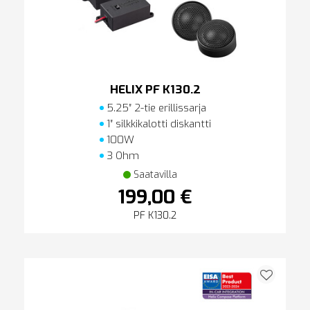
HELIX PF K130.2
5.25″ 2-tie erillissarja
1″ silkkikalotti diskantti
100W
3 Ohm
Saatavilla
199,00 €
PF K130.2