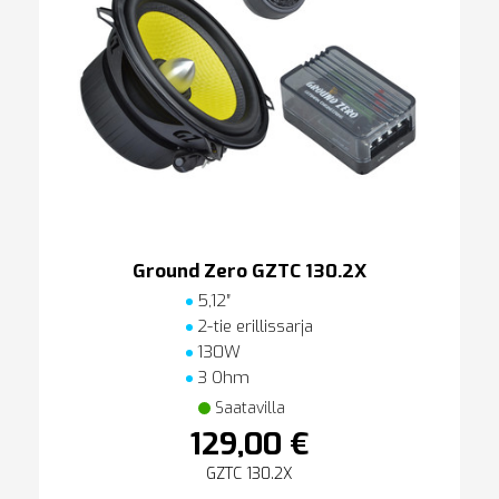
Ground Zero GZTC 130.2X
5,12″
2-tie erillissarja
130W
3 Ohm
Saatavilla
129,00 €
GZTC 130.2X