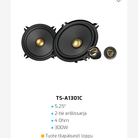
TS-A1301C
5,25″
2-tie erillissarja
4 Ohm
300W
Tuote tilapäisesti loppu