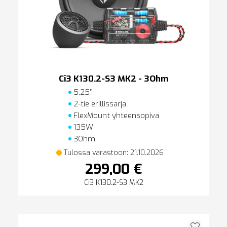
Ci3 K130.2-S3 MK2 - 3Ohm
5,25″
2-tie erillissarja
FlexMount yhteensopiva
135W
3Ohm
Tulossa varastoon: 21.10.2026
299,00 €
Ci3 K130.2-S3 MK2