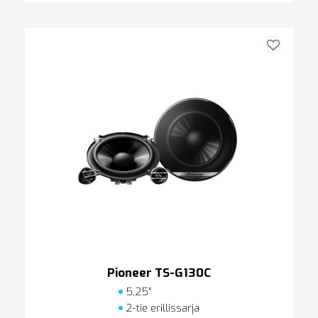
Pioneer TS-G130C
5,25″
2-tie erillissarja