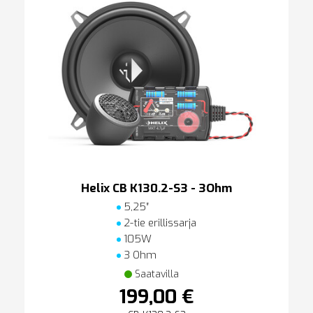
Helix CB K130.2-S3 - 3Ohm
5,25″
2-tie erillissarja
105W
3 Ohm
Saatavilla
199,00 €