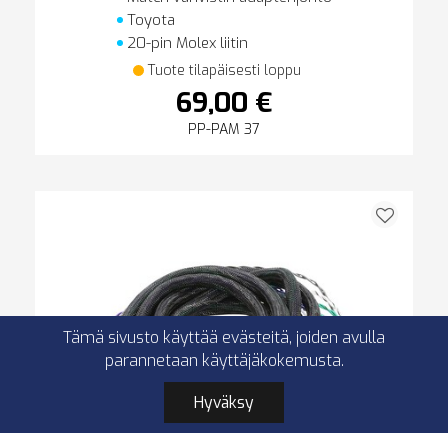
Toyota
20-pin Molex liitin
Tuote tilapäisesti loppu
69,00 €
PP-PAM 37
Tämä sivusto käyttää evästeitä, joiden avulla
parannetaan käyttäjäkokemusta.
Hyväksy