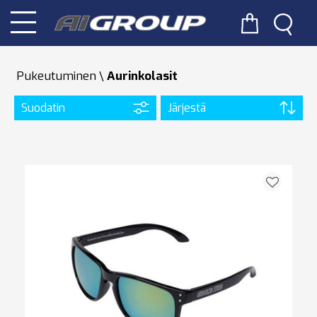
Pukeutuminen
Aurinkolasit
Suodatin
Järjestä