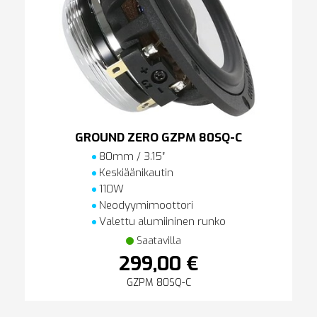
GROUND ZERO GZPM 80SQ-C
80mm / 3.15″
Keskiäänikautin
110W
Neodyymimoottori
Valettu alumiininen runko
Saatavilla
299,00 €
GZPM 80SQ-C