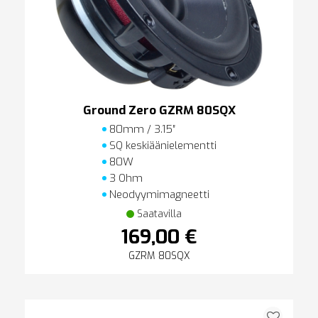
Ground Zero GZRM 80SQX
80mm / 3.15″
SQ keskiäänielementti
80W
3 Ohm
Neodyymimagneetti
Saatavilla
169,00 €
GZRM 80SQX