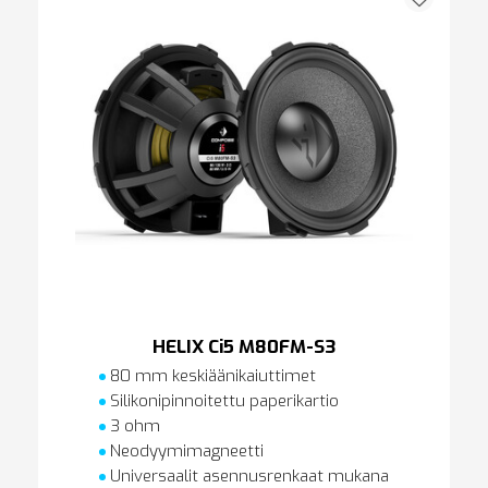
HELIX Ci5 M80FM-S3
80 mm keskiäänikaiuttimet
Silikonipinnoitettu paperikartio
3 ohm
Neodyymimagneetti
Universaalit asennusrenkaat mukana