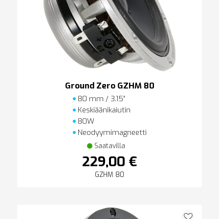
Ground Zero GZHM 80
80 mm / 3.15″
Keskiäänikaiutin
80W
Neodyymimagneetti
Saatavilla
229,00 €
GZHM 80