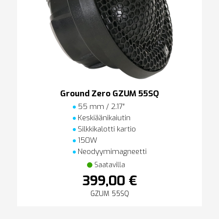
Ground Zero GZUM 55SQ
55 mm / 2.17″
Keskiäänikaiutin
Silkkikalotti kartio
150W
Neodyymimagneetti
Saatavilla
399,00 €
GZUM 55SQ