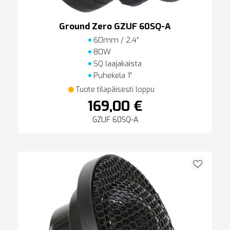
Ground Zero GZUF 60SQ-A
60mm / 2.4″
80W
SQ laajakaista
Puhekela 1″
Tuote tilapäisesti loppu
169,00 €
GZUF 60SQ-A