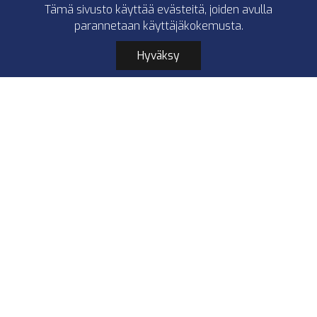
Tämä sivusto käyttää evästeitä, joiden avulla
parannetaan käyttäjäkokemusta.
Hyväksy
Ground Zero GZCF 80NEO
80 mm
Laajakaistaelementti
SPL- ja SQ-käyttöön
80W
Saatavilla
80,00 €
GZCF 80NEO