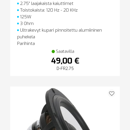
2.75″ laajakaista kaiuttimet
Toistokaista: 120 Hz - 20 KHz
125W
3 Ohm
Ultrakevyt kupari pinnoitettu alumiininen
puhekela
Parihinta
Saatavilla
49,00 €
D-FR2.75