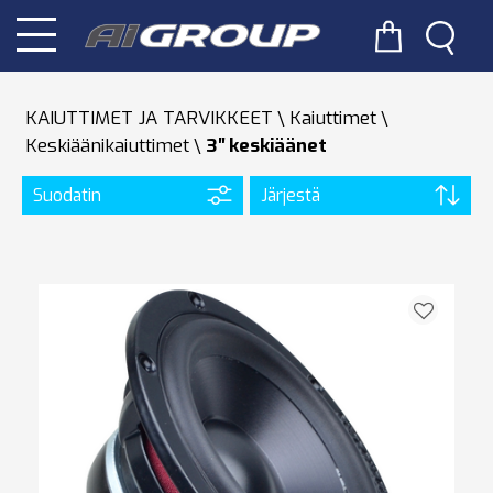
KAIUTTIMET JA TARVIKKEET
Kaiuttimet
Keskiäänikaiuttimet
3′′ keskiäänet
Suodatin
Järjestä