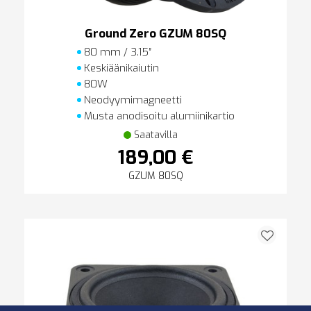
Ground Zero GZUM 80SQ
80 mm / 3.15″
Keskiäänikaiutin
80W
Neodyymimagneetti
Musta anodisoitu alumiinikartio
Saatavilla
189,00 €
GZUM 80SQ