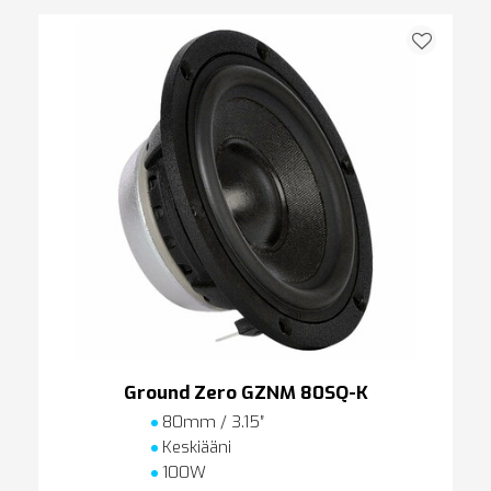
Ground Zero GZNM 80SQ-K
80mm / 3.15″
Keskiääni
100W