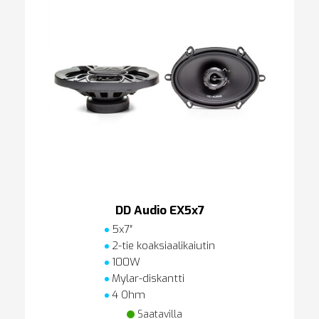
DD Audio EX5x7
5x7″
2-tie koaksiaalikaiutin
100W
Mylar-diskantti
4 Ohm
Saatavilla