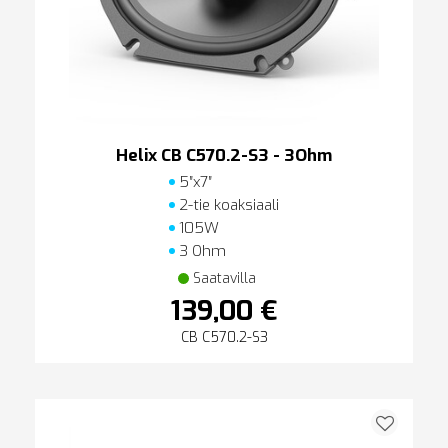
Helix CB C570.2-S3 - 3Ohm
5″x7″
2-tie koaksiaali
105W
3 Ohm
Saatavilla
139,00 €
CB C570.2-S3