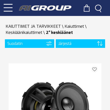
KAIUTTIMET JA TARVIKKEET
Kaiuttimet
Keskiäänikaiuttimet
2′′ keskiäänet
Suodatin
Järjestä