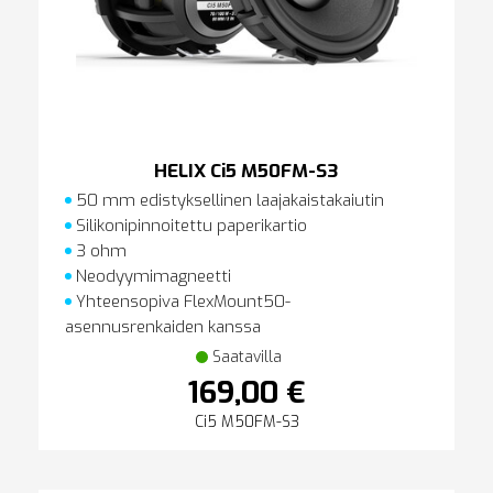
HELIX Ci5 M50FM-S3
50 mm edistyksellinen laajakaistakaiutin
Silikonipinnoitettu paperikartio
3 ohm
Neodyymimagneetti
Yhteensopiva FlexMount50-
asennusrenkaiden kanssa
Saatavilla
169,00 €
Ci5 M50FM-S3