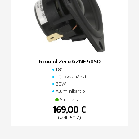
Ground Zero GZNF 50SQ
1.8″
SQ -keskiäänet
80W
Alumiinikartio
Saatavilla
169,00 €
GZNF 50SQ