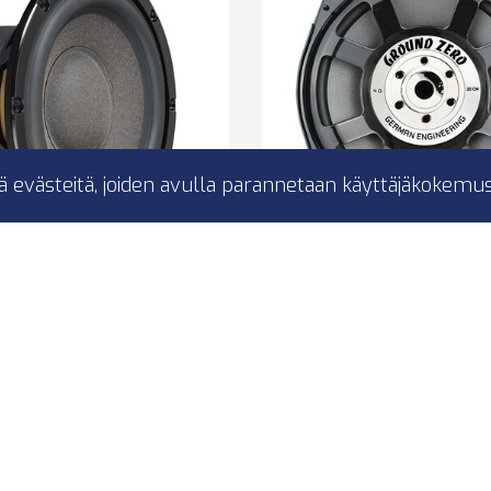
ä evästeitä, joiden avulla parannetaan käyttäjäkokemus
ax Matrix ML8 MID
Ground Zero GZCS 
SW4
Matrix 200 mm / 8″
nd midwoofer
8″
BMW penkin alus sub
E6.. / E7.. / E8.. / E9 ja k
mallit
S688A/S677A/S752A
hifijärjestelmiin
160W