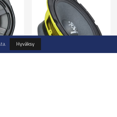
ta.
Hyväksy
200BMW-
Ground Zero GZCK 200XSPL
8″
SPL midbasso
woofer
300W
aikki F-
Herkkyys 93 dB