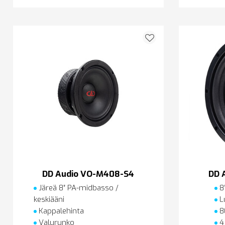
DD Audio VO-M408-S4
DD 
Järeä 8″ PA-midbasso /
8
keskiääni
L
Kappalehinta
8
Valurunko
4