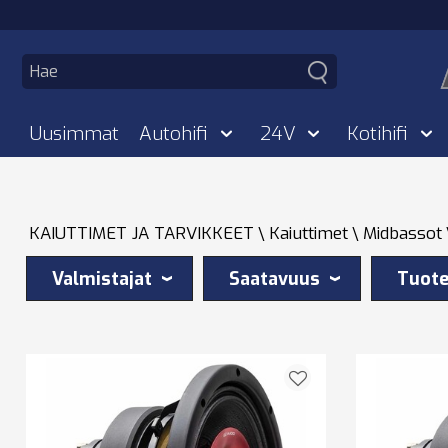
Uusimmat
Autohifi
24V
Kotihifi
KAIUTTIMET JA TARVIKKEET
Kaiuttimet
Midbassot
Valmistajat
Saatavuus
Tuote