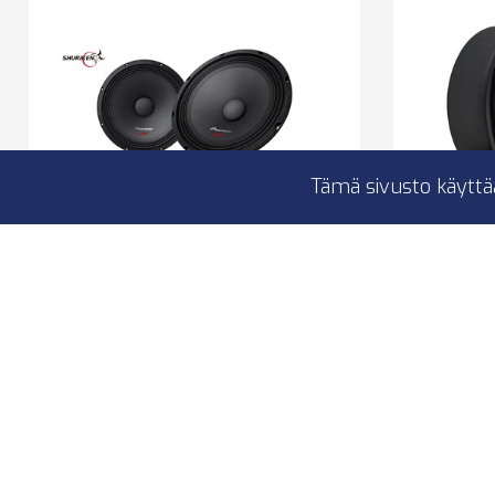
Tämä sivusto käyttä
Pioneer TS-M2010PRO
Br
8″
Brax 
Keskiääni / midbasso
High-E
400W
4 Ohm