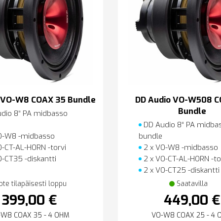
 VO-W8 COAX 35 Bundle
DD Audio VO-W508 C
Bundle
dio 8“ PA midbasso
DD Audio 8“ PA midba
O-W8 -midbasso
bundle
O-CT-AL-HORN -torvi
2 x VO-W8 -midbasso
-CT35 -diskantti
2 x VO-CT-AL-HORN -to
2 x VO-CT25 -diskantti
ote tilapäisesti loppu
Saatavilla
399,00 €
449,00 €
-W8 COAX 35 - 4 OHM
VO-W8 COAX 25 - 4 