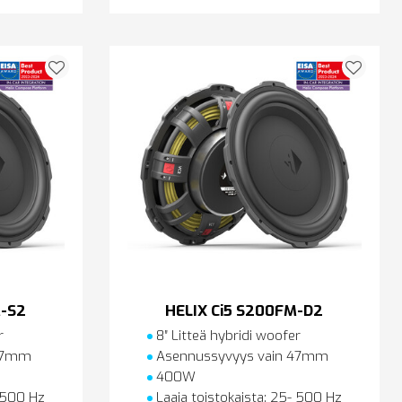
M-S2
HELIX Ci5 S200FM-D2
r
8″ Litteä hybridi woofer
 47mm
Asennussyvyys vain 47mm
400W
- 500 Hz
Laaja toistokaista: 25- 500 Hz