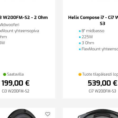
i3 W200FM-S2 - 2 Ohm
Helix Compose i7 - Ci
S3
Midwooferi
xMount yhteensopiva
8″ midbasso
Ohm
225W
0W
3 Ohm
FlexMount yhteenso
Saatavilla
Tuote tilapäisesti lo
199,00 €
539,00 €
Ci3 W200FM-S2
Ci7 W200FM-S3