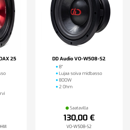
OAX 25
DD Audio VO-W508-S2
8″
sso
Lujaa soiva midbasso
800W
2 Ohm
rvi
Saatavilla
130,00 €
OHM
VO-W508-S2