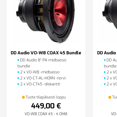
DD Audio VO-W8 COAX 45 Bundle
DD Audio
DD Audio 8“ PA midbasso
DD Au
bundle
bundle
2 x VO-W8 -midbasso
2 x V
2 x VO-CT-AL-HORN -torvi
2 x V
2 x VO-CT45 -diskantti
2 x VO
Tuote tilapäisesti loppu
Tu
449,00 €
VO-W8 COAX 45 - 4 OHM
VO