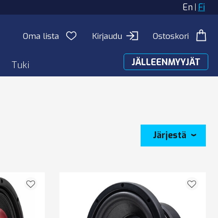
En
Fi
Oma lista
Kirjaudu
Ostoskori
JÄLLEENMYYJÄT
Tuki
Järjestä