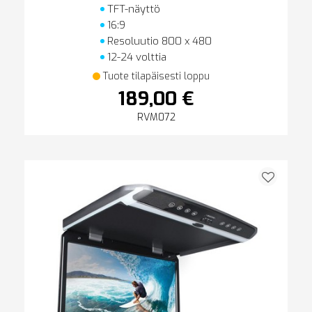
TFT-näyttö
16:9
Resoluutio 800 x 480
12-24 volttia
Tuote tilapäisesti loppu
189,00 €
RVM072