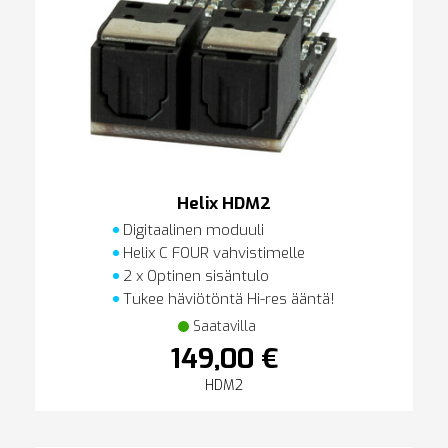
Helix HDM2
Digitaalinen moduuli
Helix C FOUR vahvistimelle
2 x Optinen sisäntulo
Tukee häviötöntä Hi-res ääntä!
Saatavilla
149,00 €
HDM2