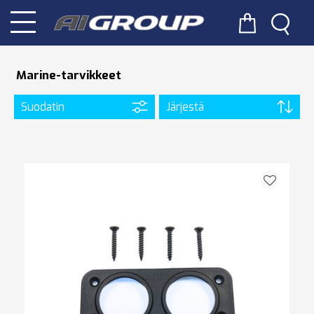
Marine-tarvikkeet
Suodatin
Järjestä