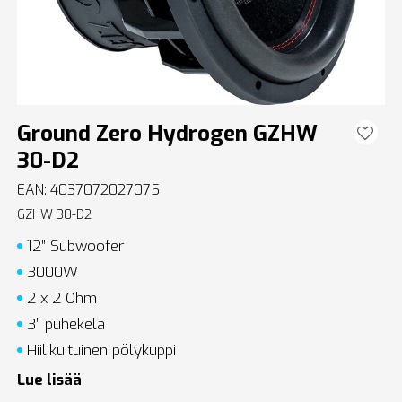
Ground Zero Hydrogen GZHW
30-D2
EAN: 4037072027075
GZHW 30-D2
12″ Subwoofer
3000W
2 x 2 Ohm
3″ puhekela
Hiilikuituinen pölykuppi
Lue lisää