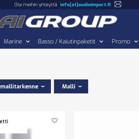
Ota meihin yhteyttä
info(at)audioimport.fi
Marine
Basso / Kaiutinpaketit
Promo
mallitarkenne
Malli
etti