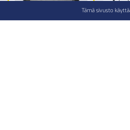
Tämä sivusto käyttä
AI-SONIC S2 Kaiutinritilät 6.5″
Ai-Soni
AI-SONIC
6,5″
6,5
kaiutinritilät
1
Pl
Me
Saatavilla
29,90 €
S2-SPG165