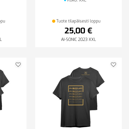
Koko: XXL
ppu
Tuote tilapäisesti loppu
25,00 €
L
AI-SONIC 2023 XXL