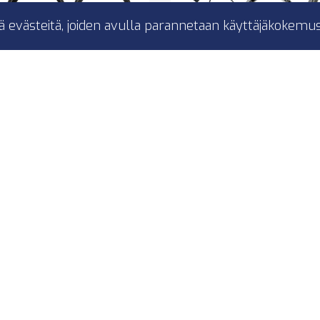
ä evästeitä, joiden avulla parannetaan käyttäjäkokemus
c S1-MB Erillissarja E-
Ai-Sonic S1-MB Erillis
Sarja ( W211 )
Sarja ( W210 )
″ 2-tie erillissarja
6,5″ 2-tie erillissa
30W
130W
ug & Play
Plug & Play
rcedes Benz E / CLS
Mercedes-Benz E
Saatavilla
Saatavilla
219,00 €
219,00 €
S1-MB W211
S1-MB W210