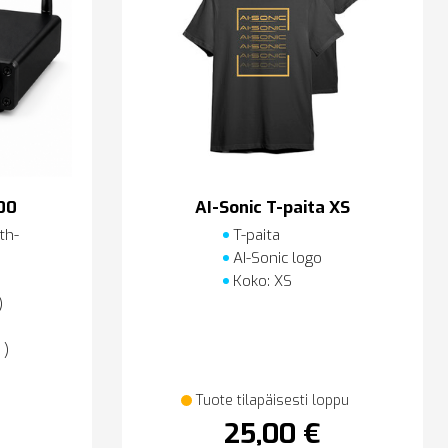
00
AI-Sonic T-paita XS
th-
T-paita
AI-Sonic logo
Koko: XS
)
 )
Tuote tilapäisesti loppu
25,00 €