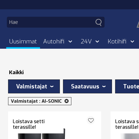
Uusimmat
Autohifi
24V
Kotihifi
Kaikki
Valmistajat
Saatavuus
Tuote
Valmistajat :
AI-SONIC
Loistava setti
Loistava s
terassille!
terassille!