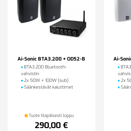
Ai-Sonic BTA3.200 + OD52-B
Ai-Son
BTA3.200 Bluetooth-
BTA3
vahvistin
vahvis
2x 50W + 100W (sub)
2x 5
Säänkestävät kaiuttimet
Säänk
Tuote tilapäisesti loppu
290,00 €