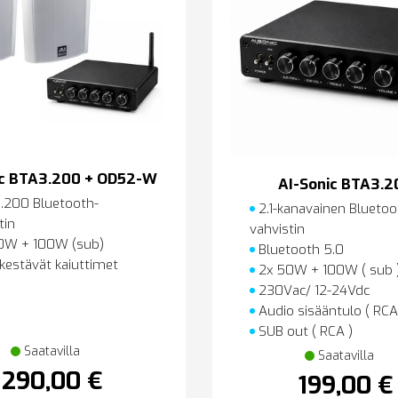
ic BTA3.200 + OD52-W
AI-Sonic BTA3.2
.200 Bluetooth-
2.1-kanavainen Bluetoo
tin
vahvistin
0W + 100W (sub)
Bluetooth 5.0
estävät kaiuttimet
2x 50W + 100W ( sub 
230Vac/ 12-24Vdc
Audio sisääntulo ( RCA
SUB out ( RCA )
Saatavilla
Saatavilla
290,00 €
199,00 €