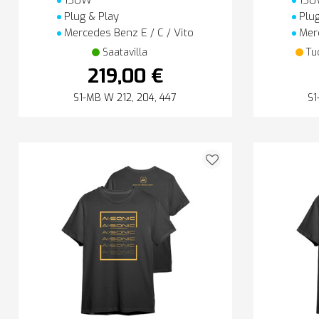
130W
130
Plug & Play
Plug
Mercedes Benz E / C / Vito
Merc
Saatavilla
Tu
219,00 €
S1-MB W 212, 204, 447
S1