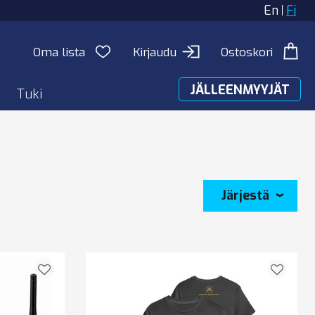
En
Fi
Oma lista
Kirjaudu
Ostoskori
JÄLLEENMYYJÄT
Tuki
Järjestä