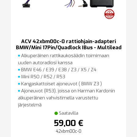
ACV 42xbm00c-0 rattiohjain-adapteri
BMW/Mini 17Pin/Quadlock IBus - Multilead
Alkuperäinen rattikaukosäädin toimimaan
uuden autoradiosi kanssa
BMW E46 / E39 / E38 / Z3 / X5 / Z4
Mini R50 / R52 / R53
Kangaskattoiset ajoneuvot ( BMW Z3 )
Ajoneuvot (R53), joissa on Harman Kardonin
alkuperäinen vahvistimella varustettu
järjestelmä
Saatavilla
59,00 €
42xbm00c-0