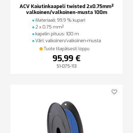
ACV Kaiutinkaapeli twisted 2x0.75mm²
valkoinen/valkoinen-musta 100m
Materiaali: 99.9 % kupari
2 x 0.75 mm²
kapelin pituus: 100 m
Väri: valkoinen/valkoinen-musta
Tuote tilapäisesti loppu
95,99 €
51-075-113